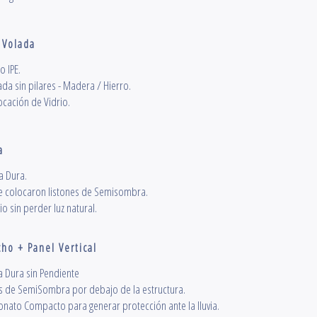
 Volada
o IPE.
da sin pilares - Madera / Hierro.
ocación de Vidrio.
a
a Dura.
e colocaron listones de Semisombra.
o sin perder luz natural.
ho + Panel Vertical
 Dura sin Pendiente
es de SemiSombra por debajo de la estructura.
onato Compacto para generar protección ante la lluvia.