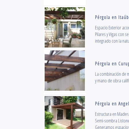
Pérgola en Itaú
Espacio Exterior aco
Pilares y Vigas con s
integrado con la natu
Pérgola en Curu
La combinación de m
y mano de obra calif
Pérgola en Ange
Estructura en Madera
Semi-sombra Listone
Generamos espacios