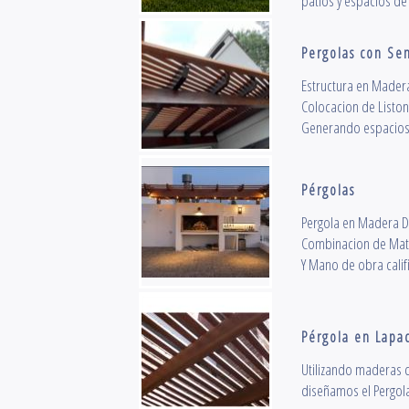
patios y espacios de 
Pergolas con Se
Estructura en Mader
Colocacion de Listo
Generando espacios p
Pérgolas
Pergola en Madera D
Combinacion de Mate
Y Mano de obra calif
Pérgola en Lapa
Utilizando maderas d
diseñamos el Pergola