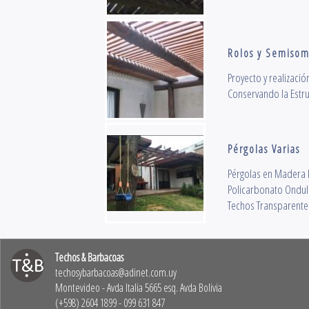
Rolos y Semisom
Proyecto y realizaci
Conservando la Estru
Pérgolas Varias
Pérgolas en Madera 
Policarbonato Ondu
Techos Transparent
Techos & Barbacoas
techosybarbacoas@adinet.com.uy
Montevideo - Avda Italia 5665 esq. Avda Bolivia
(+598) 2604 1899 - 099 631 847