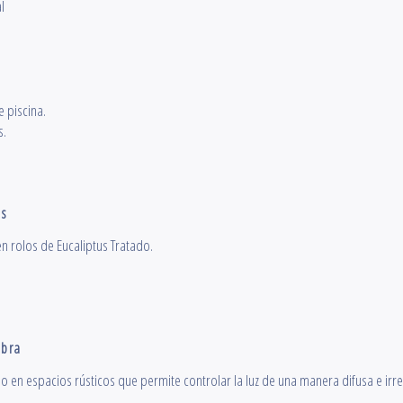
l
s
 piscina.
s.
os
en rolos de Eucaliptus Tratado.
bra
do en espacios rústicos que permite controlar la luz de una manera difusa e irre