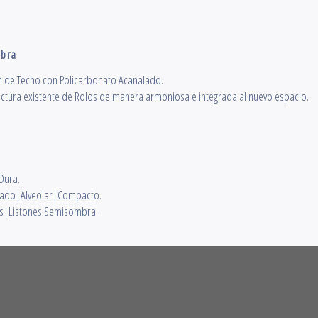
bra
ón de Techo con Policarbonato Acanalado.
ctura existente de Rolos de manera armoniosa e integrada al nuevo espacio.
Dura.
lado|Alveolar|Compacto.
es|Listones Semisombra.