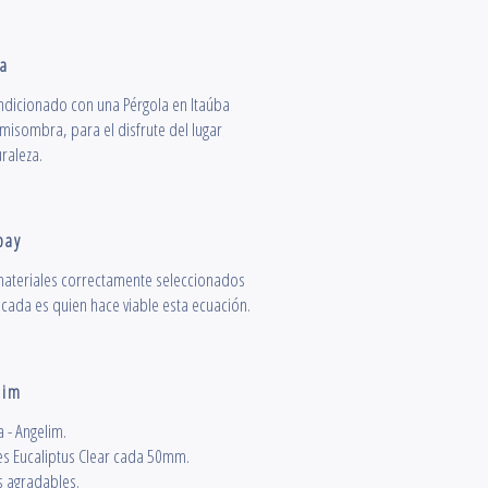
ba
ndicionado con una Pérgola en Itaúba
emisombra, para el disfrute del lugar
raleza.
pay
ateriales correctamente seleccionados
icada es quien hace viable esta ecuación.
lim
 - Angelim.
s Eucaliptus Clear cada 50mm.
 agradables.