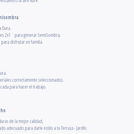
encuentro al aire libre.
misombra
a Dura.
nes 2x1¨ para generar SemiSombra.
ara disfrutar en familia.
ura.
riales correctamente seleccionados.
icada para hacer el trabajo.
cho
uras de la mejor calidad,
do adecuado para darle estilo a tu Terraza - Jardín.