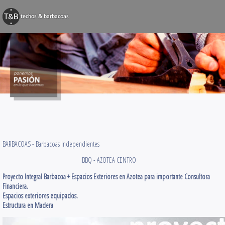
BARBACOAS
Techos y Pérg
Decks y Terr
Obras Varias
Contacto
BARBACOAS -
Barbacoas Independientes
BBQ - AZOTEA CENTRO
Proyecto Integral Barbacoa + Espacios Exteriores en Azotea para importante Consultora
Financiera.
Espacios exteriores equipados.
Estructura en Madera