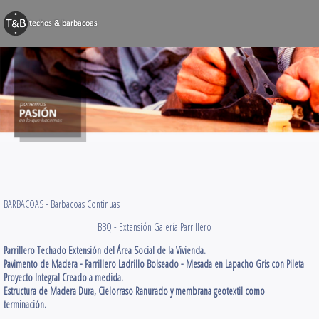
BARBACOAS
Techos y Pérg
Decks y Terr
Obras Varias
Contacto
BARBACOAS -
Barbacoas Continuas
BBQ - Extensión Galería Parrillero
Parrillero Techado Extensión del Área Social de la Vivienda.
Pavimento de Madera - Parrillero Ladrillo Bolseado - Mesada en Lapacho Gris con Pileta
Proyecto Integral Creado a medida.
Estructura de Madera Dura, Cielorraso Ranurado y membrana geotextil como
terminación.