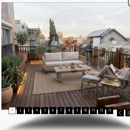
1
2
3
4
5
6
7
8
9
10
11
12
13