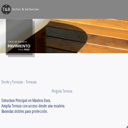
BARBACOAS
Techos y Pérg
Decks y Terr
Obras Varias
Contacto
Decks y Terrazas -
Terrazas
Pergola Terraza
Estructura Principal en Madera Dura.
Amplia Terraza con acceso desde una escalera.
Barandas dobles para protección.