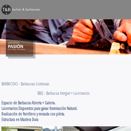
BARBACOAS
Techos y Pérg
Decks y Terr
Obras Varias
Contacto
BARBACOAS -
Barbacoas Continuas
BBQ - Barbacoa Integral + Lucernarios
Espacio de Barbacoa Abierta + Galeria.
Lucernarios Dispuestos para ganar Iluminación Natural.
Realización de Parrillero y mesada con pileta.
Estructura en Madera Dura