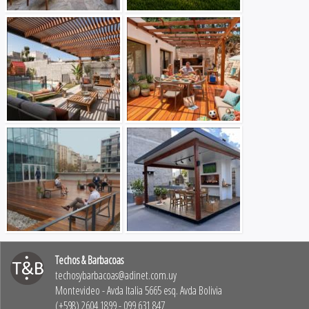
Techos & Barbacoas
techosybarbacoas@adinet.com.uy
Montevideo - Avda Italia 5665 esq. Avda Bolivia
(+598) 2604 1899 - 099 631 847